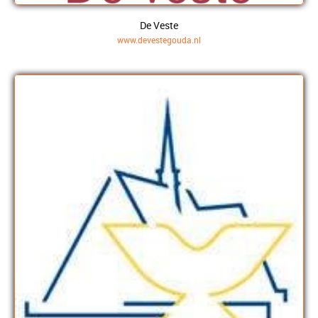
De Veste
www.devestegouda.nl