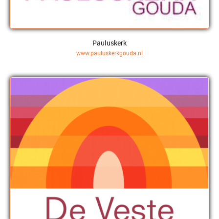
Pauluskerk
www.pauluskerkgouda.nl