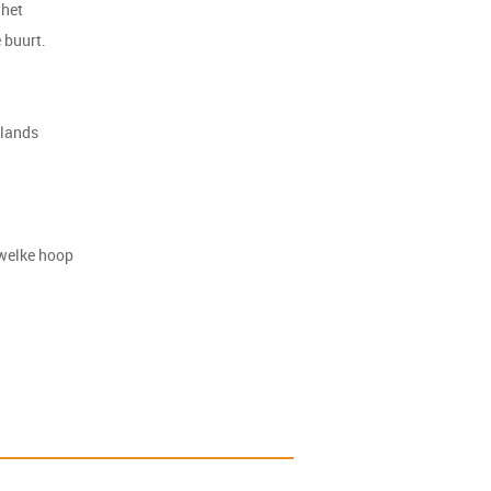
 het
e buurt.
rlands
 welke hoop