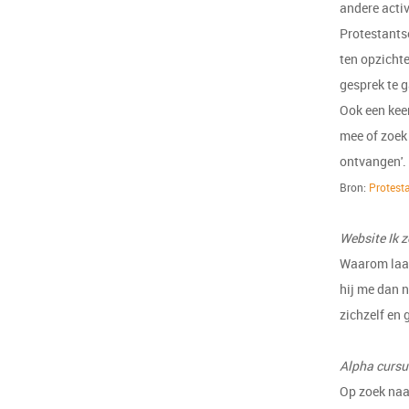
andere acti
Protestants
ten opzichte
gesprek te g
Ook een kee
mee of zoek
ontvangen'.
Bron:
Protest
Website Ik 
Waarom laat
hij me dan 
zichzelf en 
Alpha curs
Op zoek naar