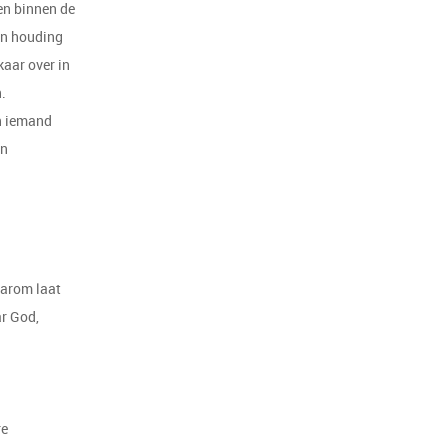
en binnen de
en houding
kaar over in
.
an iemand
en
aarom laat
ar God,
re