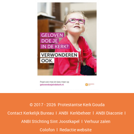
© 2017 - 2026 Protestantse Kerk
Gouda
Contact Kerkelijk Bureau I ANBI
Kerkbeheer
l
ANBI Diaconie
I
ANBI Stichting Sint Joostkapel
I
Verhuur zalen
Colofon l Redactie website