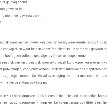
 niet gelovig noemt...
ooit geweest bent...
lang niet meer geweest bent...
t...
en plek waar mensen nadenken over het leven, waar ruimte is voor troost,
g en twijfel, en waar helpen vanzelfsprekend is. En soms ook gewoon ee
 Je hoeft geen volleerd gelovige te zijn om te mogen komen.
t een plek van rust. Een plek waar je tot jezelf kunt komen en er even nik
or jouw vragen, voor jouw verhaal. In de kerk laten we ons inspireren do
 op zijn eigen manier. De één vol overtuiging, de ander misschien wat a
uw manier past daar ook tussen.
tse Kerk heeft ongeveer 2000 kerken in het hele land. In de kerken kom
 alleen op zondagmorgen tijdens een kerkdienst, maar ook tijdens een he