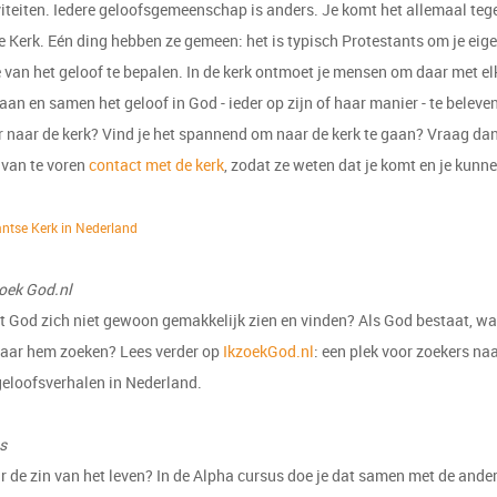
viteiten. Iedere geloofsgemeenschap is anders. Je komt het allemaal teg
e Kerk. Eén ding hebben ze gemeen: het is typisch Protestants om je eig
 van het geloof te bepalen. In de kerk ontmoet je mensen om daar met el
aan en samen het geloof in God - ieder op zijn of haar manier - te beleven
r naar de kerk? Vind je het spannend om naar de kerk te gaan? Vraag d
 van te voren
contact met de kerk
, zodat ze weten dat je komt en je kunn
antse Kerk in Nederland
zoek God.nl
 God zich niet gewoon gemakkelijk zien en vinden? Als God bestaat, w
naar hem zoeken? Lees verder op
I
kzoekGod.nl
: een plek voor zoekers na
geloofsverhalen in Nederland.
us
 de zin van het leven? In de Alpha cursus doe je dat samen met de ande