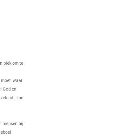
n plek om te
s móet, waar
or God en
arzelend. Hoe
en mensen bij
leboel