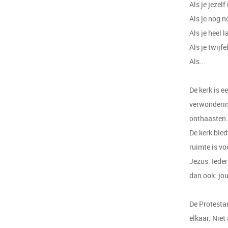
Als je jezelf
Als je nog n
Als je heel 
Als je twijfel
Als...
De kerk is e
verwonderin
onthaasten.
De kerk bied
ruimte is vo
Jezus. Ieder
dan ook: jo
De Protestan
elkaar. Niet