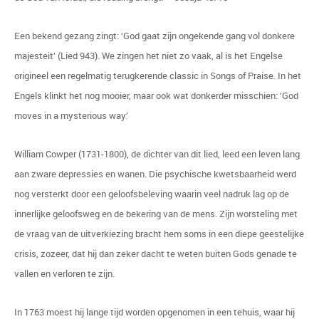
Een bekend gezang zingt: ‘God gaat zijn ongekende gang vol donkere
majesteit’ (Lied 943). We zingen het niet zo vaak, al is het Engelse
origineel een regelmatig terugkerende classic in Songs of Praise. In het
Engels klinkt het nog mooier, maar ook wat donkerder misschien: ‘God
moves in a mysterious way.’
William Cowper (1731-1800), de dichter van dit lied, leed een leven lang
aan zware depressies en wanen. Die psychische kwetsbaarheid werd
nog versterkt door een geloofsbeleving waarin veel nadruk lag op de
innerlijke geloofsweg en de bekering van de mens. Zijn worsteling met
de vraag van de uitverkiezing bracht hem soms in een diepe geestelijke
crisis, zozeer, dat hij dan zeker dacht te weten buiten Gods genade te
vallen en verloren te zijn.
In 1763 moest hij lange tijd worden opgenomen in een tehuis, waar hij