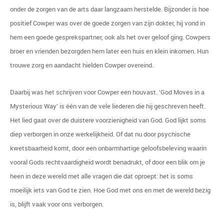
onder de zorgen van de arts daar langzaam herstelde. Bijzonder is hoe
positief Cowper was over de goede zorgen van zijn dokter, hij vond in
hem een goede gesprekspartner, ook als het over geloof ging. Cowpers
broer en vrienden bezorgden hem later een huis en klein inkomen. Hun
trouwe zorg en aandacht hielden Cowper overeind.
Daarbij was het schrijven voor Cowper een houvast. ‘God Moves in a
Mysterious Way’ is één van de vele liederen die hij geschreven heeft.
Het lied gaat over de duistere voorzienigheid van God. God lijkt soms
diep verborgen in onze werkelijkheid. Of dat nu door psychische
kwetsbaarheid komt, door een onbarmhartige geloofsbeleving waarin
vooral Gods rechtvaardigheid wordt benadrukt, of door een blik om je
heen in deze wereld met alle vragen die dat oproept: het is soms
moeilijk iets van God te zien. Hoe God met ons en met de wereld bezig
is, blijft vaak voor ons verborgen.