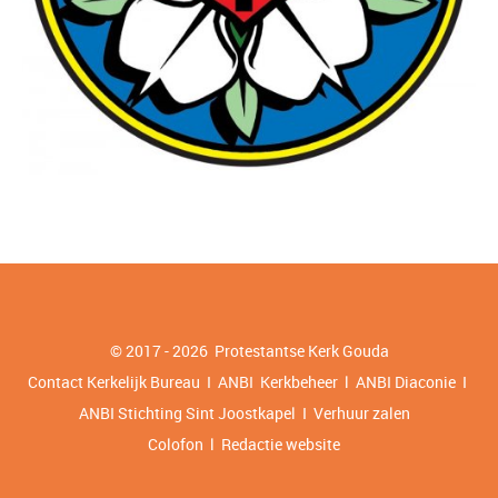
© 2017 - 2026 Protestantse Kerk
Gouda
Contact Kerkelijk Bureau I ANBI
Kerkbeheer
l
ANBI Diaconie
I
ANBI Stichting Sint Joostkapel
I
Verhuur zalen
Colofon l Redactie website