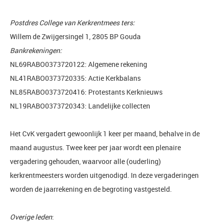
Postdres College van Kerkrentmees ters:
Willem de Zwijgersingel 1, 2805 BP Gouda
Bankrekeningen:
NL69RABO0373720122: Algemene rekening
NL41RABO0373720335: Actie Kerkbalans
NL85RABO0373720416: Protestants Kerknieuws
NL19RABO0373720343: Landelijke collecten
Het CvK vergadert gewoonlijk 1 keer per maand, behalve in de
maand augustus. Twee keer per jaar wordt een plenaire
vergadering gehouden, waarvoor alle (ouderling)
kerkrentmeesters worden uitgenodigd. In deze vergaderingen
worden de jaarrekening en de begroting vastgesteld.
Overige leden
: