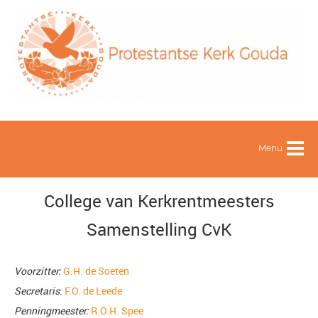
Menu
College van Kerkrentmeesters
Samenstelling CvK
Voorzitter:
G.H. de Soeten
Secretaris
:
F.O. de Leede
Penningmeester:
R.O.H. Spee