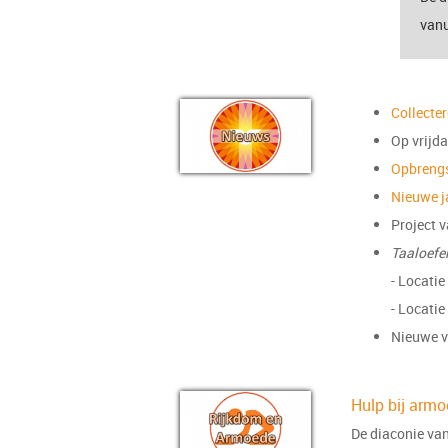
vanu
Collecte
Op vrijd
Opbreng
Nieuwe j
Project 
Taaloefe
- Locatie
- Locati
Nieuwe vr
Hulp
bij armo
De diaconie van