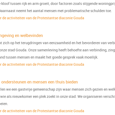
 kloof tussen rijk en arm groeit, door factoren zoals stijgende woningpri
Daarnaast neemt het aantal mensen met problematische schulden toe.
 de activiteiten van de Protestantse diaconie Gouda
ingeving en welbevinden
ht zich op het terugdringen van eenzaamheid en het bevorderen van verb
onze stad Gouda. Onze samenleving heeft behoefte aan verbinding, zin
and tussen mensen en maakt het goede gesprek vaak moeilijk.
 de activiteiten
van de Protestantse diaconie Gouda
n ondersteunen
en mensen een thuis biede
n
illen we een gastvrije gemeenschap zijn waar mensen zich gezien en w
wie als nieuwkomer een plek zoekt in onze stad. We organiseren verschi
oeien.
r de a
ctiviteiten van de Protestantse diaconie Gouda