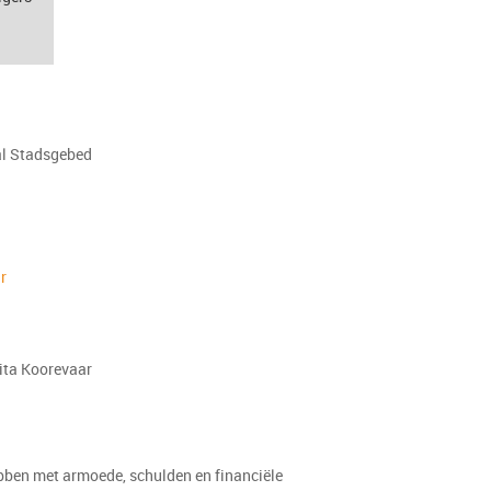
al Stadsgebed
r
nita Koorevaar
ebben met armoede, schulden en financiële