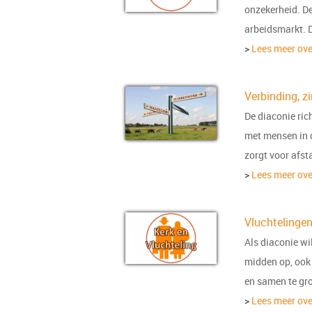
onzekerheid. De
arbeidsmarkt. 
>
Lees meer over
Verbinding, z
De diaconie ric
met mensen in 
zorgt voor afst
>
Lees meer over
Vluchtelinge
Als diaconie w
midden op, ook 
en samen te gr
>
Lees meer ove