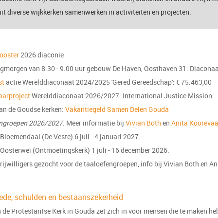
it diverse wijkkerken samenwerken in activiteiten en projecten.
rooster
2026 diaconie
agmorgen van 8.30 - 9.00 uur gebouw De Haven, Oosthaven 31: Diacona
st
actie Werelddiaconaat 2024/2025 'Gered Gereedschap': € 75.463,00
aarproject
Werelddiaconaat 2026/2027: International Justice Mission
van de Goudse kerken:
Vakantiegeld Samen Delen Gouda
ngroepen 2026/2027.
Meer informatie bij
Vivian Both
en
Anita Koorevaa
 Bloemendaal (De Veste) 6 juli - 4 januari 2027
e Oosterwei (Ontmoetingskerk) 1 juli - 16 december 2026.
ijwilligers gezocht voor de taaloefengroepen, info bij Vivian Both en A
ede, schulden en bestaanszekerheid
 de Protestantse Kerk in Gouda zet zich in voor mensen die te maken h