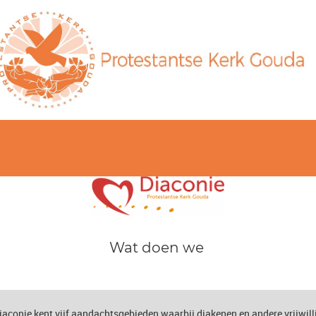
Wat doen we
iaconie kent vijf aandachtsgebieden waarbij diakenen en andere vrijwill