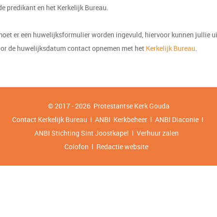
e predikant en het Kerkelijk Bureau.
et er een huwelijksformulier worden ingevuld, hiervoor kunnen jullie uit
or de huwelijksdatum contact opnemen met het
Kerkelijk Bureau
.
© 2017 - 2026 Protestantse Kerk
Gouda
Contact Kerkelijk Bureau I ANBI
Kerkbeheer
l
ANBI Diaconie
I
ANBI Stichting Sint Joostkapel
I
Verhuur zalen
Colofon l Redactie website